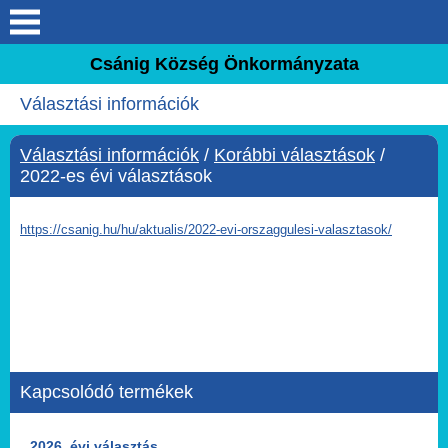
Keresés
Csánig Község Önkormányzata
Köszöntő
Választási információk
Elérhetőségek
Választási információk
/
Korábbi választások
/
2022-es évi választások
Csánig
https://csanig.hu/hu/aktualis/2022-evi-orszaggulesi-valasztasok/
Önkormányzat
Választási információk
Intézmények
Kapcsolódó termékek
Közérdekű adatok
2026. évi választás