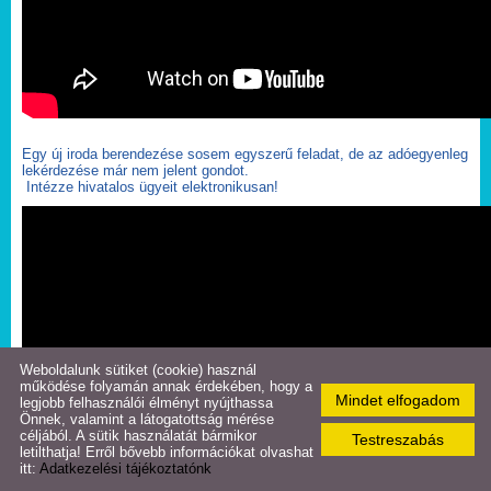
Rendeletek
Rendezvények
Közérdekű telefonszámok
Egy új iroda berendezése sosem egyszerű feladat, de az adóegyenleg
lekérdezése már nem jelent gondot.
Támogatás
Intézze hivatalos ügyeit elektronikusan!
Turizmus
Aktuális
Galéria
Weboldalunk sütiket (cookie) használ
működése folyamán annak érdekében, hogy a
Mindet elfogadom
legjobb felhasználói élményt nyújthassa
Letöltések
Önnek, valamint a látogatottság mérése
céljából. A sütik használatát bármikor
Testreszabás
letilthatja! Erről bővebb információkat olvashat
itt:
Adatkezelési tájékoztatónk
Nyomtatványok