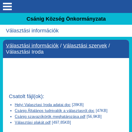
Keresés
Csánig Község Önkormányzata
Köszöntő
Választási információk
Elérhetőségek
Választási információk
/
Választási szervek
/
Választási Iroda
Csánig
Önkormányzat
Választási információk
Csatolt fájl(ok):
Intézmények
Helyi Valasztasi Iroda adatai.doc
[28KB]
Csánig Általános tudnivalók a választasról.doc
[47KB]
Csánig szavazókörök meghatározása.pdf
[56,9KB]
Közérdekű adatok
Választási plakát.pdf
[497,85KB]